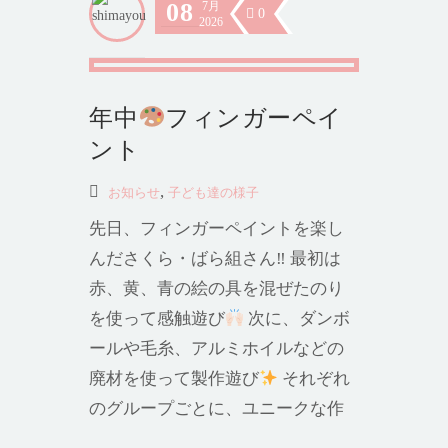
08
7月
0
2026
年中
フィンガーペイ
ント
,
お知らせ
子ども達の様子
先日、フィンガーペイントを楽し
んださくら・ばら組さん‼︎ 最初は
赤、黄、青の絵の具を混ぜたのり
を使って感触遊び
次に、ダンボ
ールや毛糸、アルミホイルなどの
廃材を使って製作遊び
それぞれ
のグループごとに、ユニークな作